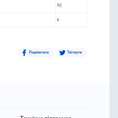
92
6
Поділитися
Твітнути