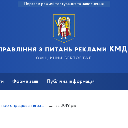
Портал в режимі тестування та наповнення
правління з питань реклами КМ
офіційний вебпортал
ти
Форми заяв
Публічна інформація
Інформація про опрацювання запитів
за 2019 рік