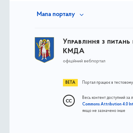
Мапа порталу
Управління з питань
КМДА
офіційний вебпортал
Портал працює в тестовому
Весь контент доступний за 
Commons Attribution 4.0 Int
якщо не зазначено інше