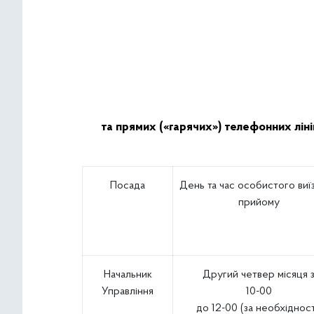
та прямих («гарячих») телефонних ліні
Посада
День та час особистого виї
прийому
Начальник
Другий четвер місяця 
Управління
10-00
до 12-00 (за необхідност