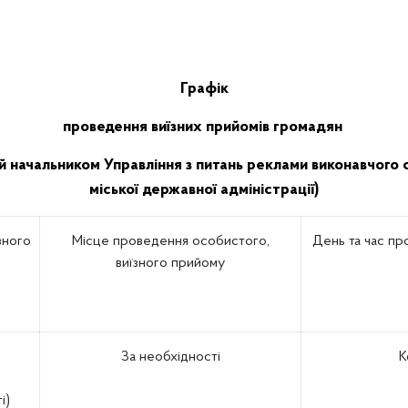
Графік
проведення виїзних прийомів громадян
й начальником Управління з питань реклами виконавчого ор
міської державної адміністрації)
зного
Місце проведення особистого,
День та час пр
виїзного прийому
з
За необхідності
К
і)