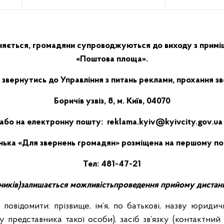
иняється, громадяни супроводжуються до виходу з примі
«Поштова площа».
звернутись до Управління з питань реклами, прохання з
Боричів узвіз, 8, м. Київ, 04070
або на електронну пошту:
reklama.kyiv@kyivcity.gov.ua
ька «Для звернень громадян» розміщена на першому по
Тел: 481-47-21
ників)
залишається можливість
проведення прийому дистанці
 повідомити:
прізвище, ім’я, по батькові, назву юридичн
у представника такої особи), засіб зв’язку (контактн