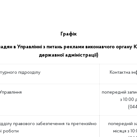
Графік
ян в Управлінні з питань реклами виконавчого органу Київ
державної адміністрації)
турного підрозділу
Контактна ін
Управління
попередній запис
з 10:00 
(044
відділу правового забезпечення та претензійно
попередній з
ої роботи
місяця з 10: